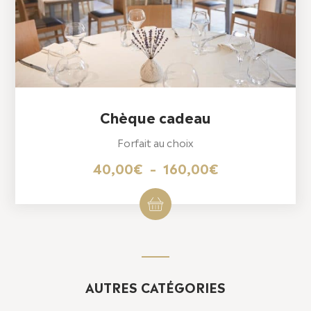
Chèque cadeau
Forfait au choix
Plage
40,00
€
–
160,00
€
de
Ce
produit
prix :
a
40,00€
plusieurs
variations.
à
Les
160,00€
options
peuvent
être
AUTRES CATÉGORIES
choisies
sur
la