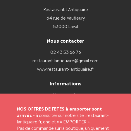
Restaurant L'Antiquaire
64 rue de Vaufleury
53000 Laval
Nous contacter
02 43 53 66 76
restaurant.lantiquaire@gmail.com
www.restaurant-lantiquaire.fr
Informations
Mon compte
Mon panier
NOS OFFRES DE FETES à emporter sont
Livraison et paiement
arrivés
– à consulter sur notre site : restaurant-
lantiquaire.fr, onglet « A EMPORTER » :
Mentions légales
Pas de commande sur la boutique, uniquement